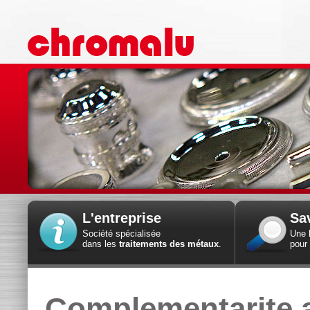
L'entreprise
Sav
Société spécialisée
Une
dans les
traitements des métaux
.
pour
Complementarite 